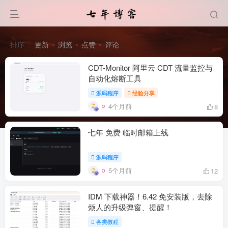
排序
更新
浏览
点赞
评论
CDT-Monitor 阿里云 CDT 流量监控与
自动化熔断工具
源码程序
经验分享
4个月前
8
七年 免费 临时邮箱上线
源码程序
5个月前
12
IDM 下载神器！6.42 免安装版，去除
烦人的升级弹窗、提醒！
各类教程