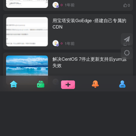
1年前
0
用宝塔安装GoEdge -搭建自己专属的
CDN
1年前
0
解决CentOS 7停止更新支持后yum源
失效
1年前
0
ubuntu系统如何扩展逻辑卷的空间到最
大限制
1年前
0
Linux定时任务Crontab的使用方法