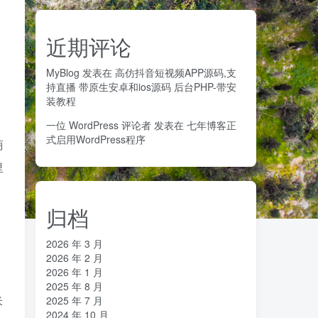
近期评论
MyBlog
发表在
高仿抖音短视频APP源码,支
持直播 带原生安卓和ios源码 后台PHP-带安
装教程
一位 WordPress 评论者
发表在
七年博客正
式启用WordPress程序
商
里
归档
2026 年 3 月
2026 年 2 月
2026 年 1 月
2025 年 8 月
米
2025 年 7 月
2024 年 10 月