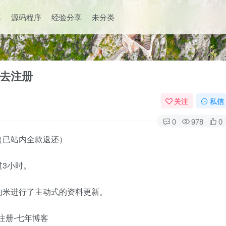
享
源码程序
经验分享
未分类
去注册
关注
私信
0
978
0
（已站内全款返还）
3小时。
的米进行了主动式的资料更新。