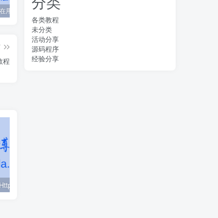
分类
友情通知 在用阿里小号的注意了！阿里小号全部下线 加速加速
WordPress 正在执行例行维护 请一分钟后回来
安卓11/12使用HttpCanary抓包https教程
各类教程
未分类
活动分享
篇
源码程序
经验分享
s教程
安卓11/12使用HttpCanary抓包https教程
未注册北岸米千万别到这家服务商去注册
某跳跳规则