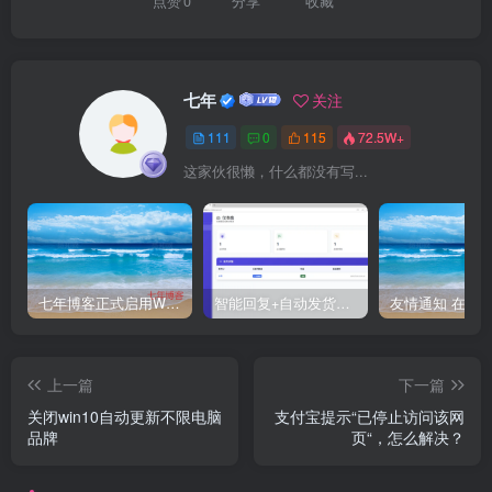
点赞
0
分享
收藏
七年
关注
111
0
115
72.5W+
这家伙很懒，什么都没有写...
七年博客正式启用WordPress程序
智能回复+自动发货：免费开源的闲鱼神器！
上一篇
下一篇
关闭win10自动更新不限电脑
支付宝提示“已停止访问该网
品牌
页“，怎么解决？