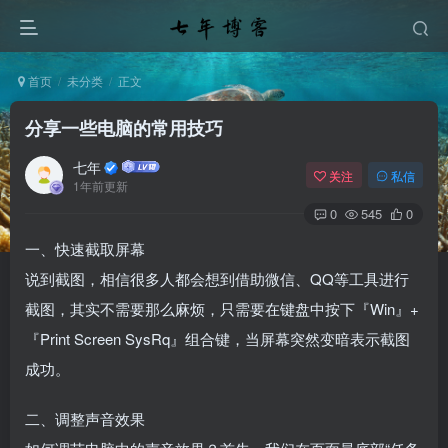
首页
未分类
正文
分享一些电脑的常用技巧
七年
关注
私信
1年前更新
0
545
0
一、快速截取屏幕
说到截图，相信很多人都会想到借助微信、QQ等工具进行
截图，其实不需要那么麻烦，只需要在键盘中按下『Win』+
『Print Screen SysRq』组合键，当屏幕突然变暗表示截图
成功。
二、调整声音效果