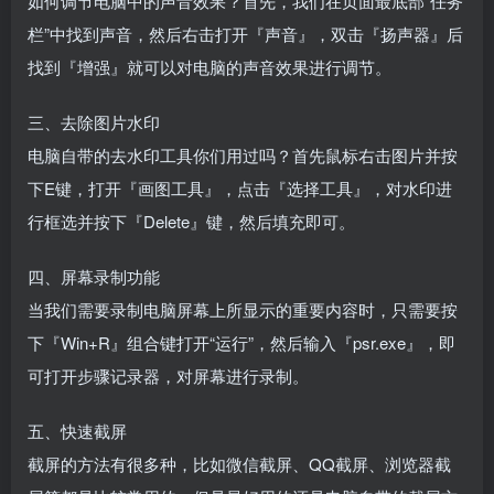
如何调节电脑中的声音效果？首先，我们在页面最底部“任务
栏”中找到声音，然后右击打开『声音』，双击『扬声器』后
找到『增强』就可以对电脑的声音效果进行调节。
三、去除图片水印
电脑自带的去水印工具你们用过吗？首先鼠标右击图片并按
下E键，打开『画图工具』，点击『选择工具』，对水印进
行框选并按下『Delete』键，然后填充即可。
四、屏幕录制功能
当我们需要录制电脑屏幕上所显示的重要内容时，只需要按
下『Win+R』组合键打开“运行”，然后输入『psr.exe』，即
可打开步骤记录器，对屏幕进行录制。
五、快速截屏
截屏的方法有很多种，比如微信截屏、QQ截屏、浏览器截