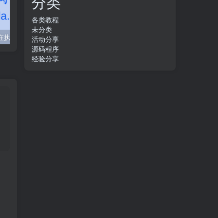
分类
各类教程
未分类
WordPress 正在执行例行维护 请一分钟后回来
安卓11/12使用HttpCanary抓包https教程
活动分享
源码程序
经验分享