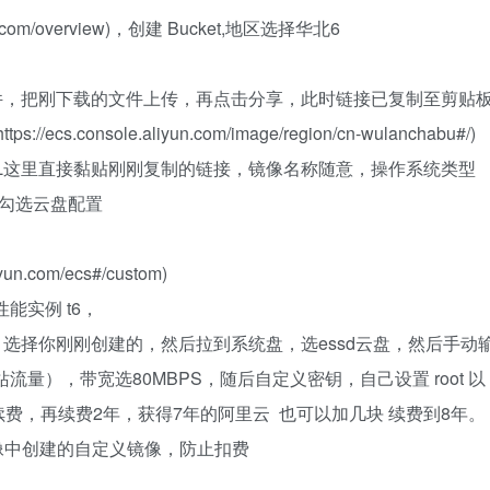
yun.com/overview)，创建 Bucket,地区选择华北6
描文件，把刚下载的文件上传，再点击分享，此时链接已复制至剪贴
s.console.aliyun.com/image/region/cn-wulanchabu#/)
RL这里直接黏贴刚刚复制的链接，镜像名称随意，操作系统类型
接着勾选云盘配置
n.com/ecs#/custom)
能实例 t6，
像，刷新，选择你刚刚创建的，然后拉到系统盘，选essd云盘，然后手动
流量），带宽选80MBPS，随后自定义密钥，自己设置 root 以
费，再续费2年，获得7年的阿里云 也可以加几块 续费到8年。
镜像中创建的自定义镜像，防止扣费