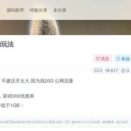
享
源码程序
经验分享
未分类
的玩法
关注
私信
0
617
0
整 不建议开太大 因为就20G 公网流量
com/)，获得300优惠券
得低于1GB：
loud/bookworm/latest/debian-12-genericcloud-amd64.qcow2