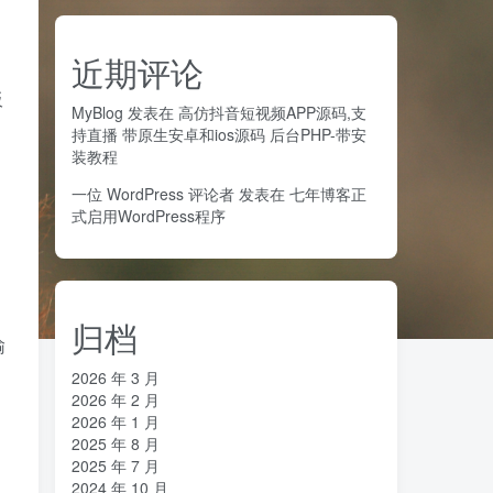
近期评论
板
MyBlog
发表在
高仿抖音短视频APP源码,支
持直播 带原生安卓和ios源码 后台PHP-带安
装教程
一位 WordPress 评论者
发表在
七年博客正
式启用WordPress程序
归档
输
2026 年 3 月
2026 年 2 月
2026 年 1 月
2025 年 8 月
2025 年 7 月
2024 年 10 月