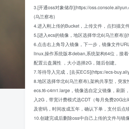
3.[开通oss对象储存](https://oss.console.ali
(乌兰察布)
4.进入刚上传的Bucket，上传文件，点扫
5.[进入ecs的镜像，地区选择华北6(乌兰察布)](https://ec
6.点击右上角导入镜像，下一步，镜像文件U
linux,操作系统版本deban,系统架构64位，
配置云盘属性 ，大小选择2G，随后创建。
7.等待导入完成，[去买ECS](https://ecs-buy.aliyu
8.地区选择华北6(乌兰察布),架构共享型，突发性
ecs.t6-c4m1.large，镜像选自定义镜
入2G，带宽计费模式选CDT（每月免费20G出站
及密码，时间改成五年，确认下单，支付后点续
10.创建完成后删除oss中自己上传的文件与