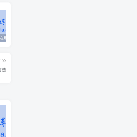
友情通知 在用阿里小号的注意了！阿里小号全部下线 加速加速
WordPress 正在执行例行维护 请一分钟后回来
安卓11/12使用HttpCanary抓包https教程
篇
可选