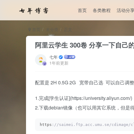
首页
各类教程
活动分
首页
未分类
正文
阿里云学生 300卷 分享一下自己
七年
1年前更新
配置是 2H 0.5G 2G 宽带自己选 可以自己调
1.完成[学生认证](https://university.aliyun.
2.下载debian镜像（也可以用其它系统，但是
https
://saimei.ftp.acc.umu.se/cdimage/c